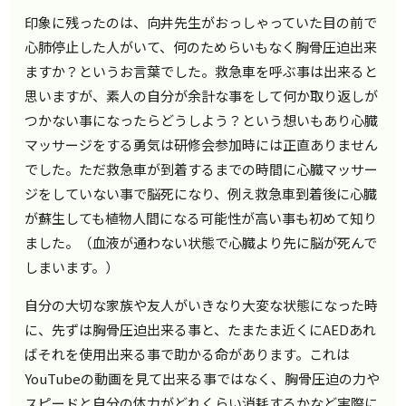
印象に残ったのは、向井先生がおっしゃっていた目の前で
心肺停止した人がいて、何のためらいもなく胸骨圧迫出来
ますか？というお言葉でした。救急車を呼ぶ事は出来ると
思いますが、素人の自分が余計な事をして何か取り返しが
つかない事になったらどうしよう？という想いもあり心臓
マッサージをする勇気は研修会参加時には正直ありません
でした。ただ救急車が到着するまでの時間に心臓マッサー
ジをしていない事で脳死になり、例え救急車到着後に心臓
が蘇生しても植物人間になる可能性が高い事も初めて知り
ました。（血液が通わない状態で心臓より先に脳が死んで
しまいます。）
自分の大切な家族や友人がいきなり大変な状態になった時
に、先ずは胸骨圧迫出来る事と、たまたま近くにAEDあれ
ばそれを使用出来る事で助かる命があります。これは
YouTubeの動画を見て出来る事ではなく、胸骨圧迫の力や
スピードと自分の体力がどれくらい消耗するかなど実際に