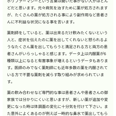
ポリファーマシーという言葉は聞いた事がない人がほとん
どだと思います。元々病気を治すために薬が処方されます
が、たくさんの薬が処方される事により副作用など患者さ
んに不利益な状況になる事を言います。
薬剤師をしていると、薬は出来るだけ飲みたくないという
人と、症状を伝えたのに薬を出してくれないと怒られるよ
うなたくさん薬を出してもらうと満足される方と両方の患
者さんがいらっしゃると感じます。データ上は内服薬が6
種類以上になると有害事象が増えるというデータもありま
す。医師のみでなく薬剤師にも近年多数の薬を内服されて
いる方で不要な薬剤を減らす取り組みが求められていま
す。
薬の飲み合わせなど専門的な事は患者さんや患者さんの御
家族では分かりにくいと思いますが、新しい薬が追加や変
更になった時は体調面の変化に十分気を付けて下さい。ま
た意外によくあるのが例えば一時的な鼻水で薬出してもら