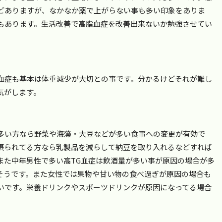
などありますが、なかなか薬で上がらない事も多い印象をありま
象もあります。生活改善で高脂血症を改善出来ないか勉強させてい
血症も基本は体重減少が大切との事です。分かるけどそれが難し
気がします。
多い方なら野菜や海藻・大豆などが多い食事への変更が有効で
摂られてる方なら乳製品を減らして納豆を取り入れるなどすれば
また中年男性で多い高TG血症は飲酒量が多い事が原因の場合が多
そうです。また女性では果物や甘い物の食べ過ぎが原因の場合も
いです。栄養ドリンクやスポーツドリンクが原因になってる場合